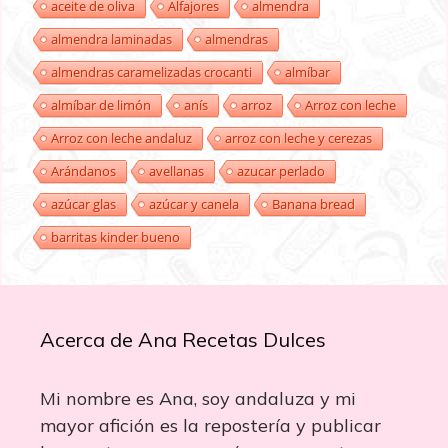
aceite de oliva
Alfajores
almendra
almendra laminadas
almendras
almendras caramelizadas crocanti
almíbar
almíbar de limón
anís
arroz
Arroz con leche
Arroz con leche andaluz
arroz con leche y cerezas
Arándanos
avellanas
azucar perlado
azúcar glas
azúcar y canela
Banana bread
barritas kinder bueno
Acerca de Ana Recetas Dulces
Mi nombre es Ana, soy andaluza y mi
mayor afición es la repostería y publicar