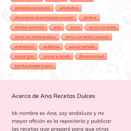
almendra laminadas
almendras
almendras caramelizadas crocanti
almíbar
almíbar de limón
anís
arroz
Arroz con leche
Arroz con leche andaluz
arroz con leche y cerezas
Arándanos
avellanas
azucar perlado
azúcar glas
azúcar y canela
Banana bread
barritas kinder bueno
Acerca de Ana Recetas Dulces
Mi nombre es Ana, soy andaluza y mi
mayor afición es la repostería y publicar
las recetas que preparó para que otras