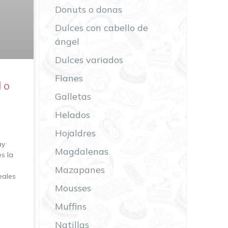
Donuts o donas
Dulces con cabello de
ángel
Dulces variados
Flanes
 o
Galletas
Helados
Hojaldres
ay
Magdalenas
s la
Mazapanes
eales
Mousses
Muffins
Natillas