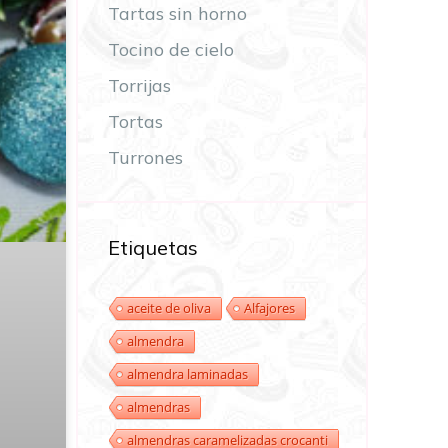
Tartas sin horno
Tocino de cielo
Torrijas
Tortas
Turrones
Etiquetas
aceite de oliva
Alfajores
almendra
almendra laminadas
almendras
almendras caramelizadas crocanti