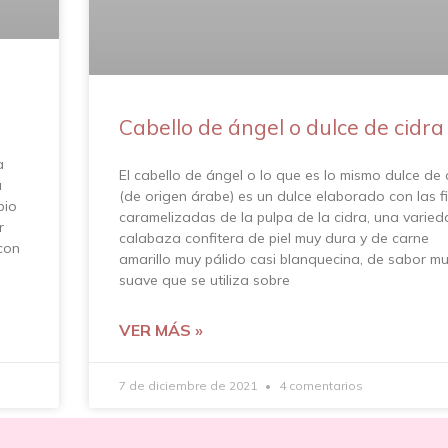
Cabello de ángel o dulce de cidra
a
El cabello de ángel o lo que es lo mismo dulce de 
a
(de origen árabe) es un dulce elaborado con las f
pio
caramelizadas de la pulpa de la cidra, una varie
r
calabaza confitera de piel muy dura y de carne
con
amarillo muy pálido casi blanquecina, de sabor m
suave que se utiliza sobre
VER MÁS »
7 de diciembre de 2021
4 comentarios