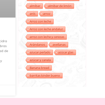
almíbar
almíbar de limón
anís
arroz
Arroz con leche
Arroz con leche andaluz
arroz con leche y cerezas
cidra
Arándanos
avellanas
ibras
dad de
azucar perlado
azúcar glas
azúcar y canela
uy
Banana bread
barritas kinder bueno