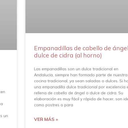
Empanadillas de cabello de ángel
dulce de cidra (al horno)
Las empanadillas son un dulce tradicional en
Andalucia, siempre han formado parte de nuestra
cocina tradicional, ya sean saladas o dulces. Si h
una empanadilla dulce tradicional por excelencia e
cen
rellena de cabello de ángel o dulce de cidra. Su
elaboración es muy fácil y rápida de hacer, son id
na
como postres o para
es un
VER MÁS »