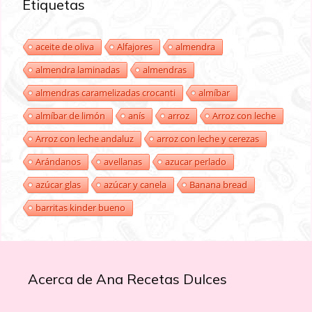
Etiquetas
aceite de oliva
Alfajores
almendra
almendra laminadas
almendras
almendras caramelizadas crocanti
almíbar
almíbar de limón
anís
arroz
Arroz con leche
Arroz con leche andaluz
arroz con leche y cerezas
Arándanos
avellanas
azucar perlado
azúcar glas
azúcar y canela
Banana bread
barritas kinder bueno
Acerca de Ana Recetas Dulces