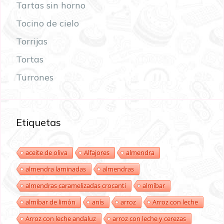
Tartas sin horno
Tocino de cielo
Torrijas
Tortas
Turrones
Etiquetas
aceite de oliva
Alfajores
almendra
almendra laminadas
almendras
almendras caramelizadas crocanti
almíbar
almíbar de limón
anís
arroz
Arroz con leche
Arroz con leche andaluz
arroz con leche y cerezas