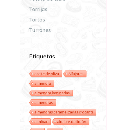
Torrijas
Tortas
Turrones
Etiquetas
aceite de oliva
Alfajores
almendra
almendra laminadas
almendras
almendras caramelizadas crocanti
almíbar
almíbar de limón