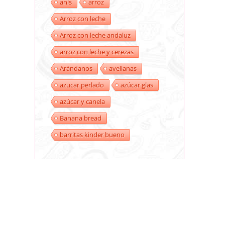
anís
arroz
Arroz con leche
Arroz con leche andaluz
arroz con leche y cerezas
Arándanos
avellanas
azucar perlado
azúcar glas
azúcar y canela
Banana bread
barritas kinder bueno