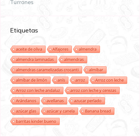
Turrones
Etiquetas
aceite de oliva
Alfajores
almendra
almendra laminadas
almendras
almendras caramelizadas crocanti
almíbar
almíbar de limón
anís
arroz
Arroz con leche
Arroz con leche andaluz
arroz con leche y cerezas
Arándanos
avellanas
azucar perlado
azúcar glas
azúcar y canela
Banana bread
barritas kinder bueno