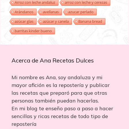
Arroz con leche andaluz
arroz con leche y cerezas
Arándanos
avellanas
azucar perlado
azúcar glas
azúcar y canela
Banana bread
barritas kinder bueno
Acerca de Ana Recetas Dulces
Mi nombre es Ana, soy andaluza y mi
mayor afición es la repostería y publicar
las recetas que preparó para que otras
personas también puedan hacerlas.
En mi blog te enseño paso a paso a hacer
sencillas y ricas recetas de todo tipo de
repostería