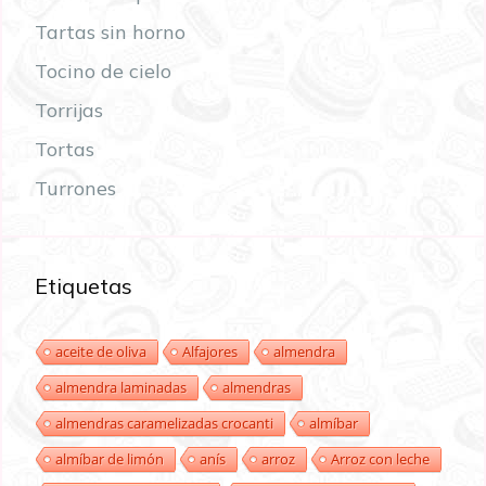
Tartas sin horno
Tocino de cielo
Torrijas
Tortas
Turrones
Etiquetas
aceite de oliva
Alfajores
almendra
almendra laminadas
almendras
almendras caramelizadas crocanti
almíbar
almíbar de limón
anís
arroz
Arroz con leche