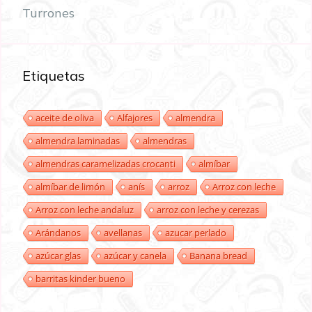
Turrones
Etiquetas
aceite de oliva
Alfajores
almendra
almendra laminadas
almendras
almendras caramelizadas crocanti
almíbar
almíbar de limón
anís
arroz
Arroz con leche
Arroz con leche andaluz
arroz con leche y cerezas
Arándanos
avellanas
azucar perlado
azúcar glas
azúcar y canela
Banana bread
barritas kinder bueno