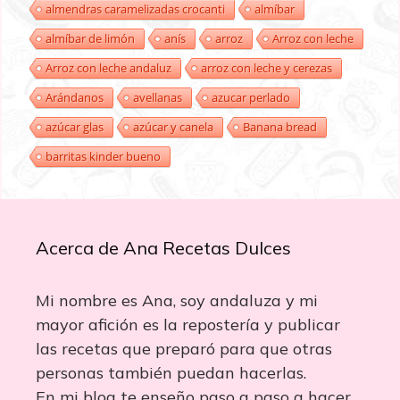
almendras caramelizadas crocanti
almíbar
almíbar de limón
anís
arroz
Arroz con leche
Arroz con leche andaluz
arroz con leche y cerezas
Arándanos
avellanas
azucar perlado
azúcar glas
azúcar y canela
Banana bread
barritas kinder bueno
Acerca de Ana Recetas Dulces
Mi nombre es Ana, soy andaluza y mi
mayor afición es la repostería y publicar
las recetas que preparó para que otras
personas también puedan hacerlas.
En mi blog te enseño paso a paso a hacer