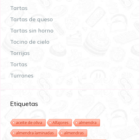
Tartas
Tartas de queso
Tartas sin horno
Tocino de cielo
Torrijas
Tortas
Turrones
Etiquetas
aceite de oliva
Alfajores
almendra
almendra laminadas
almendras