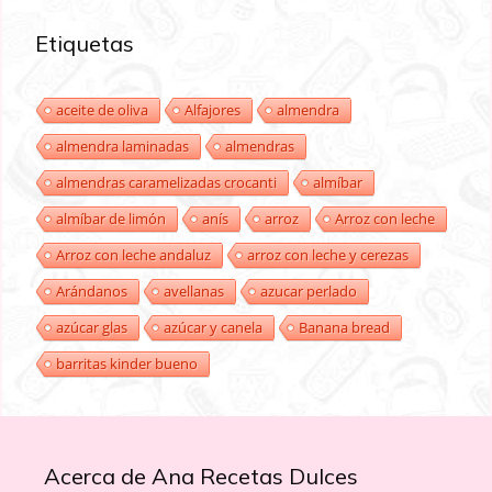
Etiquetas
aceite de oliva
Alfajores
almendra
almendra laminadas
almendras
almendras caramelizadas crocanti
almíbar
almíbar de limón
anís
arroz
Arroz con leche
Arroz con leche andaluz
arroz con leche y cerezas
Arándanos
avellanas
azucar perlado
azúcar glas
azúcar y canela
Banana bread
barritas kinder bueno
Acerca de Ana Recetas Dulces