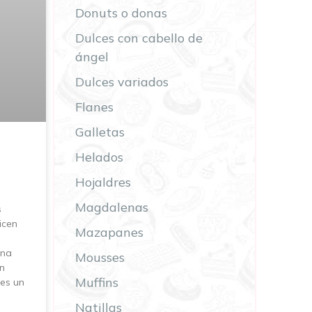
Donuts o donas
Dulces con cabello de
ángel
Dulces variados
Flanes
Galletas
Helados
Hojaldres
Magdalenas
s
icen
Mazapanes
una
Mousses
n
Muffins
des un
Natillas