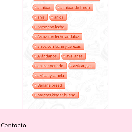
almíbar
almíbar de limón
anís
arroz
Arroz con leche
Arroz con leche andaluz
arroz con leche y cerezas
Arándanos
avellanas
azucar perlado
azúcar glas
azúcar y canela
Banana bread
barritas kinder bueno
Contacto