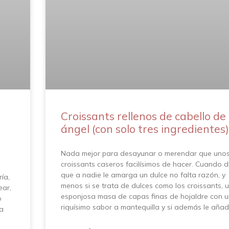
Croissants rellenos de cabello de
ángel (con solo tres ingredientes)
Nada mejor para desayunar o merendar que uno
croissants caseros facilísimos de hacer. Cuando d
que a nadie le amarga un dulce no falta razón, y
ía,
menos si se trata de dulces como los croissants, 
ear,
esponjosa masa de capas finas de hojaldre con u
o
riquísimo sabor a mantequilla y si además le aña
la