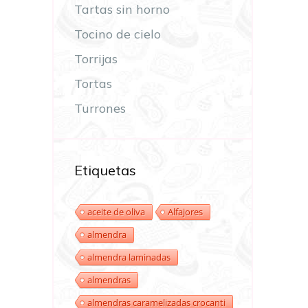
Tartas sin horno
Tocino de cielo
Torrijas
Tortas
Turrones
Etiquetas
aceite de oliva
Alfajores
almendra
almendra laminadas
almendras
almendras caramelizadas crocanti