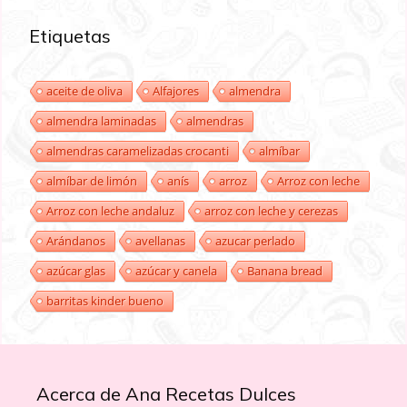
Etiquetas
aceite de oliva
Alfajores
almendra
almendra laminadas
almendras
almendras caramelizadas crocanti
almíbar
almíbar de limón
anís
arroz
Arroz con leche
Arroz con leche andaluz
arroz con leche y cerezas
Arándanos
avellanas
azucar perlado
azúcar glas
azúcar y canela
Banana bread
barritas kinder bueno
Acerca de Ana Recetas Dulces