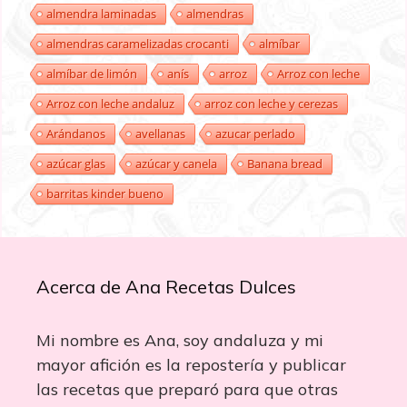
almendra laminadas
almendras
almendras caramelizadas crocanti
almíbar
almíbar de limón
anís
arroz
Arroz con leche
Arroz con leche andaluz
arroz con leche y cerezas
Arándanos
avellanas
azucar perlado
azúcar glas
azúcar y canela
Banana bread
barritas kinder bueno
Acerca de Ana Recetas Dulces
Mi nombre es Ana, soy andaluza y mi
mayor afición es la repostería y publicar
las recetas que preparó para que otras