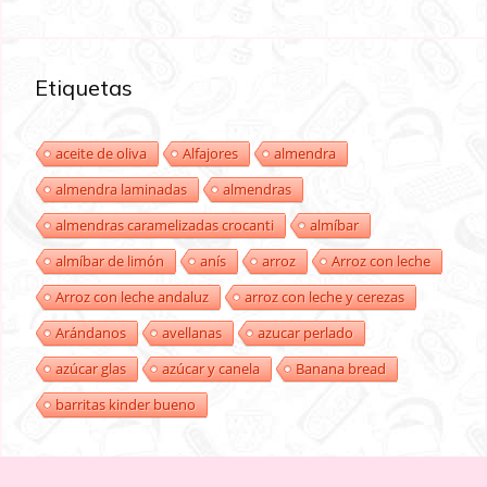
Etiquetas
aceite de oliva
Alfajores
almendra
almendra laminadas
almendras
almendras caramelizadas crocanti
almíbar
almíbar de limón
anís
arroz
Arroz con leche
Arroz con leche andaluz
arroz con leche y cerezas
Arándanos
avellanas
azucar perlado
azúcar glas
azúcar y canela
Banana bread
barritas kinder bueno