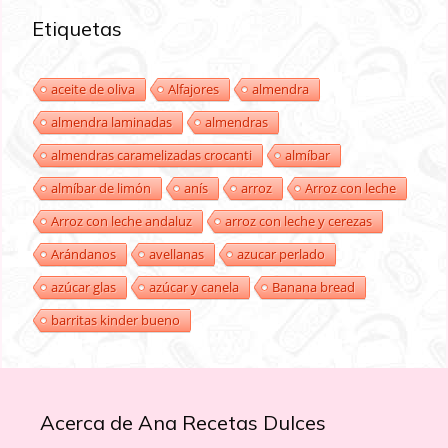
Etiquetas
aceite de oliva
Alfajores
almendra
almendra laminadas
almendras
almendras caramelizadas crocanti
almíbar
almíbar de limón
anís
arroz
Arroz con leche
Arroz con leche andaluz
arroz con leche y cerezas
Arándanos
avellanas
azucar perlado
azúcar glas
azúcar y canela
Banana bread
barritas kinder bueno
Acerca de Ana Recetas Dulces