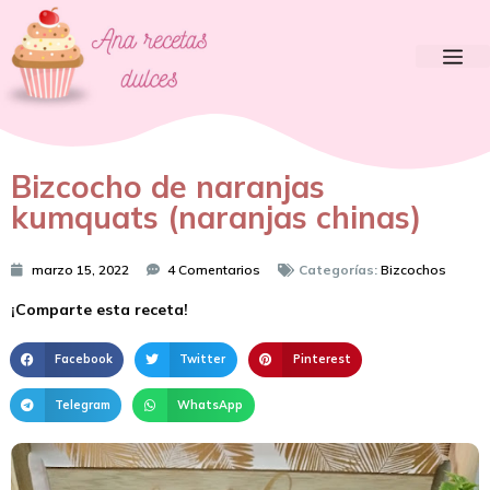
Bizcocho de naranjas
kumquats (naranjas chinas)
marzo 15, 2022
4 Comentarios
Categorías:
Bizcochos
¡Comparte esta receta!
Facebook
Twitter
Pinterest
Telegram
WhatsApp