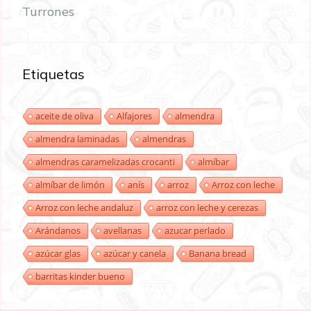
Turrones
Etiquetas
aceite de oliva
Alfajores
almendra
almendra laminadas
almendras
almendras caramelizadas crocanti
almíbar
almíbar de limón
anís
arroz
Arroz con leche
Arroz con leche andaluz
arroz con leche y cerezas
Arándanos
avellanas
azucar perlado
azúcar glas
azúcar y canela
Banana bread
barritas kinder bueno