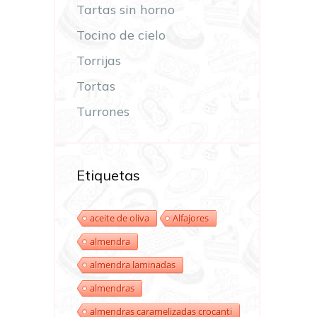
Tartas sin horno
Tocino de cielo
Torrijas
Tortas
Turrones
Etiquetas
aceite de oliva
Alfajores
almendra
almendra laminadas
almendras
almendras caramelizadas crocanti