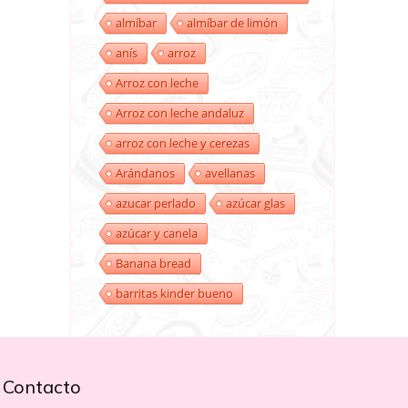
almíbar
almíbar de limón
anís
arroz
Arroz con leche
Arroz con leche andaluz
arroz con leche y cerezas
Arándanos
avellanas
azucar perlado
azúcar glas
azúcar y canela
Banana bread
barritas kinder bueno
Contacto