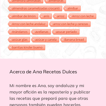
almendra laminadas
almendras
almendras caramelizadas crocanti
almíbar
almíbar de limón
anís
arroz
Arroz con leche
Arroz con leche andaluz
arroz con leche y cerezas
Arándanos
avellanas
azucar perlado
azúcar glas
azúcar y canela
Banana bread
barritas kinder bueno
Acerca de Ana Recetas Dulces
Mi nombre es Ana, soy andaluza y mi
mayor afición es la repostería y publicar
las recetas que preparó para que otras
personas también puedan hacerlas.