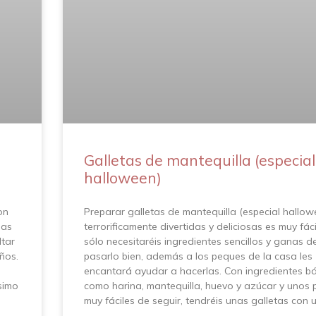
Galletas de mantequilla (especial
halloween)
on
Preparar galletas de mantequilla (especial hallow
mas
terrorificamente divertidas y deliciosas es muy fáci
ltar
sólo necesitaréis ingredientes sencillos y ganas d
iños.
pasarlo bien, además a los peques de la casa les
encantará ayudar a hacerlas. Con ingredientes b
ísimo
como harina, mantequilla, huevo y azúcar y unos
muy fáciles de seguir, tendréis unas galletas con 