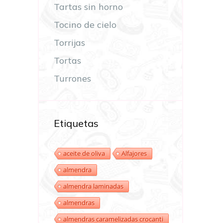
Tartas sin horno
Tocino de cielo
Torrijas
Tortas
Turrones
Etiquetas
aceite de oliva
Alfajores
almendra
almendra laminadas
almendras
almendras caramelizadas crocanti