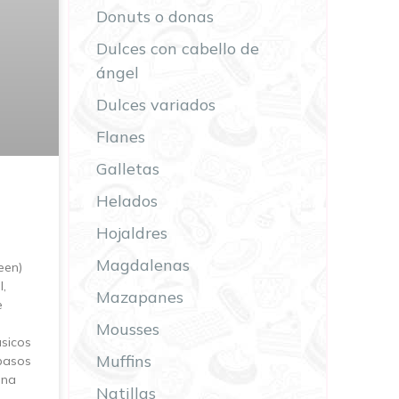
Donuts o donas
Dulces con cabello de
ángel
Dulces variados
Flanes
Galletas
Helados
Hojaldres
Magdalenas
een)
l,
Mazapanes
e
Mousses
ásicos
Muffins
 pasos
una
Natillas