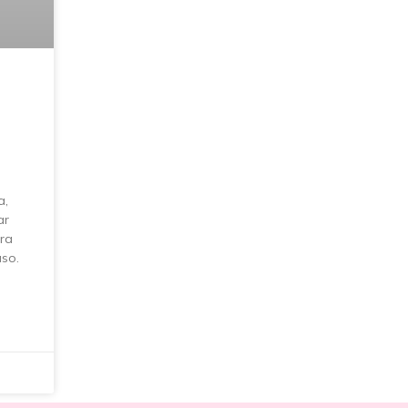
a,
ar
ra
so.