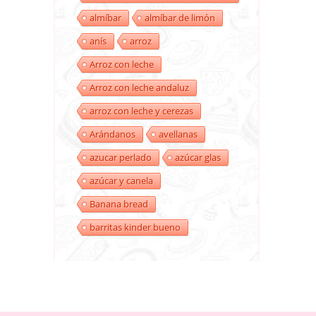
almíbar
almíbar de limón
anís
arroz
Arroz con leche
Arroz con leche andaluz
arroz con leche y cerezas
Arándanos
avellanas
azucar perlado
azúcar glas
azúcar y canela
Banana bread
barritas kinder bueno