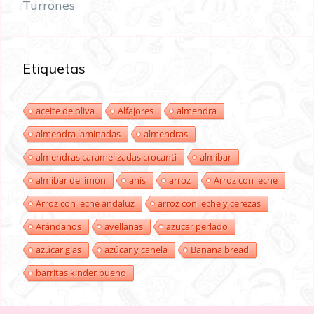
Turrones
Etiquetas
aceite de oliva
Alfajores
almendra
almendra laminadas
almendras
almendras caramelizadas crocanti
almíbar
almíbar de limón
anís
arroz
Arroz con leche
Arroz con leche andaluz
arroz con leche y cerezas
Arándanos
avellanas
azucar perlado
azúcar glas
azúcar y canela
Banana bread
barritas kinder bueno