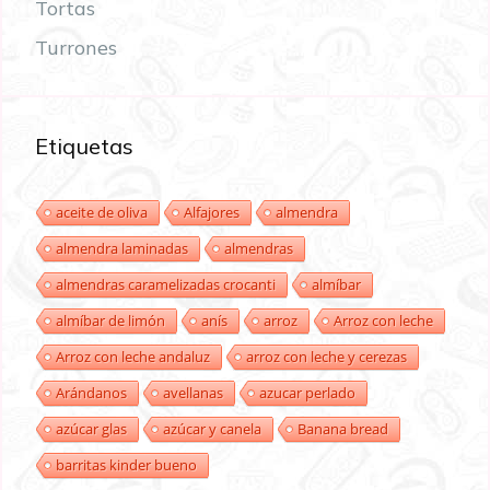
Tortas
Turrones
Etiquetas
aceite de oliva
Alfajores
almendra
almendra laminadas
almendras
almendras caramelizadas crocanti
almíbar
almíbar de limón
anís
arroz
Arroz con leche
Arroz con leche andaluz
arroz con leche y cerezas
Arándanos
avellanas
azucar perlado
azúcar glas
azúcar y canela
Banana bread
barritas kinder bueno