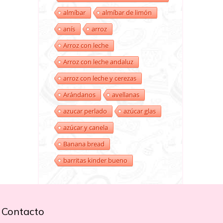
almíbar
almíbar de limón
anís
arroz
Arroz con leche
Arroz con leche andaluz
arroz con leche y cerezas
Arándanos
avellanas
azucar perlado
azúcar glas
azúcar y canela
Banana bread
barritas kinder bueno
Contacto