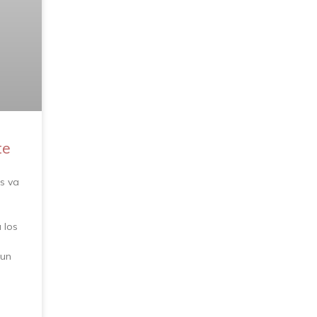
te
s va
 los
 un