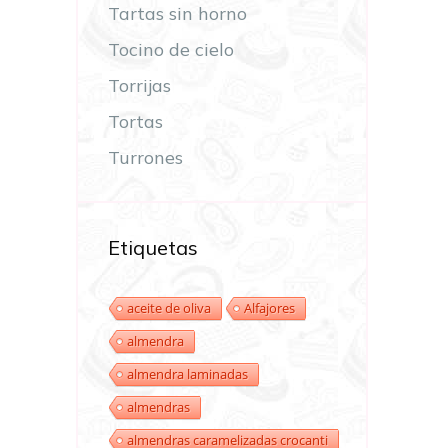
Tartas sin horno
Tocino de cielo
Torrijas
Tortas
Turrones
Etiquetas
aceite de oliva
Alfajores
almendra
almendra laminadas
almendras
almendras caramelizadas crocanti