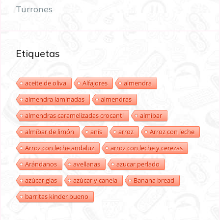
Turrones
Etiquetas
aceite de oliva
Alfajores
almendra
almendra laminadas
almendras
almendras caramelizadas crocanti
almíbar
almíbar de limón
anís
arroz
Arroz con leche
Arroz con leche andaluz
arroz con leche y cerezas
Arándanos
avellanas
azucar perlado
azúcar glas
azúcar y canela
Banana bread
barritas kinder bueno