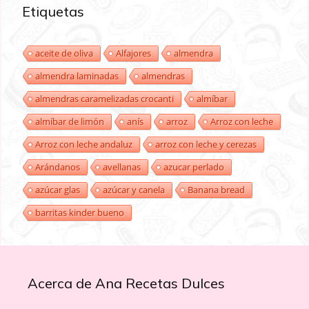
Etiquetas
aceite de oliva
Alfajores
almendra
almendra laminadas
almendras
almendras caramelizadas crocanti
almíbar
almíbar de limón
anís
arroz
Arroz con leche
Arroz con leche andaluz
arroz con leche y cerezas
Arándanos
avellanas
azucar perlado
azúcar glas
azúcar y canela
Banana bread
barritas kinder bueno
Acerca de Ana Recetas Dulces